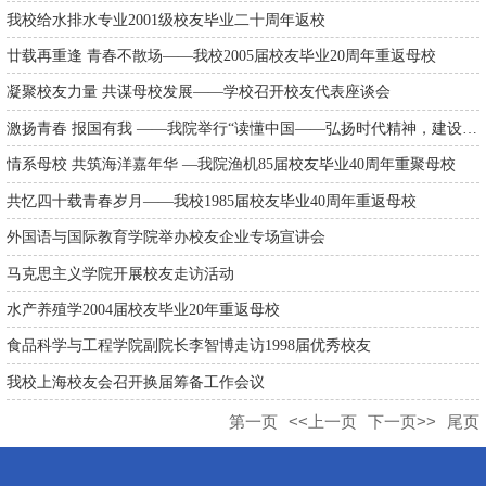
我校给水排水专业2001级校友毕业二十周年返校
廿载再重逢 青春不散场——我校2005届校友毕业20周年重返母校
凝聚校友力量 共谋母校发展——学校召开校友代表座谈会
激扬青春 报国有我 ——我院举行“读懂中国——弘扬时代精神，建设教...
情系母校 共筑海洋嘉年华 —我院渔机85届校友毕业40周年重聚母校
共忆四十载青春岁月——我校1985届校友毕业40周年重返母校
外国语与国际教育学院举办校友企业专场宣讲会
马克思主义学院开展校友走访活动
水产养殖学2004届校友毕业20年重返母校
食品科学与工程学院副院长李智博走访1998届优秀校友
我校上海校友会召开换届筹备工作会议
第一页
<<上一页
下一页>>
尾页