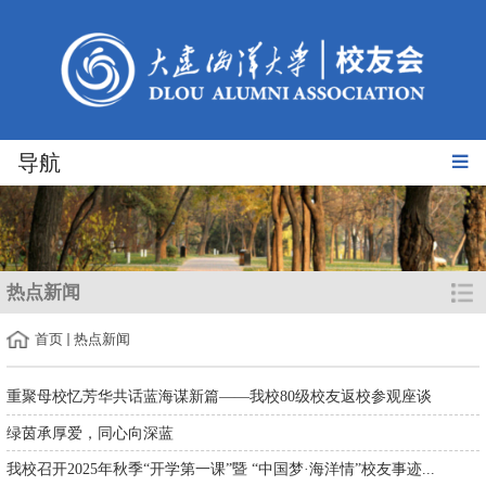
导航
热点新闻
首页
热点新闻
重聚母校忆芳华共话蓝海谋新篇——我校80级校友返校参观座谈
绿茵承厚爱，同心向深蓝
我校召开2025年秋季“开学第一课”暨 “中国梦·海洋情”校友事迹...