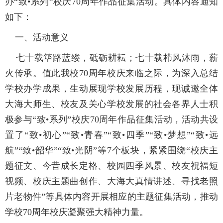
办
“致•系列”
校庆70周年作品征集活动。具体内容通知
如下：
一、活动意义
七十载筚路蓝缕，砥砺耕耘；七十载栉风沐雨，薪
火传承。值此我校70周年校庆来临之际，为深入总结
学校办学成果，生动展现学校发展历程，现诚邀全体
大海大师生、校友及关心学校发展的社会各界人士积
极参与
“致•系列”
校庆70周年作品征集活动，活动共设
置了
“致•初心”“致•青春”“致•四季”“致•梦想”“致•远
航”“致•韶华”“致•光阴
”等7个板块，紧紧围绕“校庆主
题征文、今昔成长定格、校园四季风景、校友祝福短
视频、校庆主题曲创作、大海大真情讲述、寻找老照
片老物件”等具体内容开展相应的主题征集活动，推动
学校70周年校庆凝聚强大精神力量。