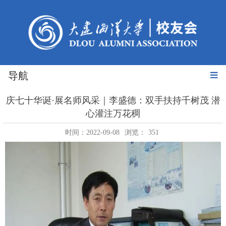
导航
庆七十华诞·展名师风采｜李盛德：双手扶持千树茂 潜
心灌注万花稠
时间：2022-09-08
浏览：
351