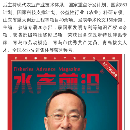
后主持现代农业产业技术体系、国家重点研发计划、国家
863
计划、国家科技支撑计划、公益性行业（农业）科研专项、
山东省重大创新工程等项目
40
余项。发表学术论文
150
余篇，
主编、参编专著
20
余部，获国家发明专利等知识产权
50
余
项，获省部级科技奖励
15
项，荣获国务院政府特殊津贴专
家、青岛市劳动模范、青岛市优秀共产党员、青岛拔尖人
才、全国农业先进集体等荣誉称号。