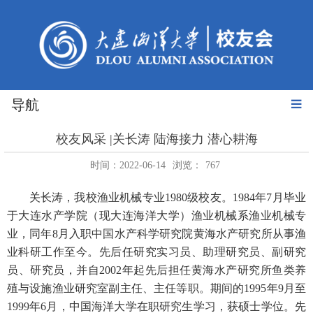
导航
校友风采 |关长涛 陆海接力 潜心耕海
时间：2022-06-14
浏览：
767
关长涛，我校渔业机械专业
1980
级校友。
1984
年
7
月毕业
于大连水产学院（现大连海洋大学）渔业机械系渔业机械专
业，同年
8
月入职中国水产科学研究院黄海水产研究所从事渔
业科研工作至今。先后任研究实习员、助理研究员、副研究
员、研究员，并自
2002
年起先后担任黄海水产研究所鱼类养
殖与设施渔业研究室副主任、主任等职。期间的
1995
年
9
月至
1999
年
6
月，中国海洋大学在职研究生学习，获硕士学位。先