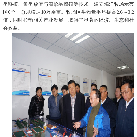
类移植、鱼类放流与海珍品增殖等技术，建立海洋牧场示范
区
6
个，总规模达
10
万余亩。牧场区生物量平均提高
2.6
～
3.2
倍，同时拉动相关产业发展，取得了显著的经济、生态和社
会效益。