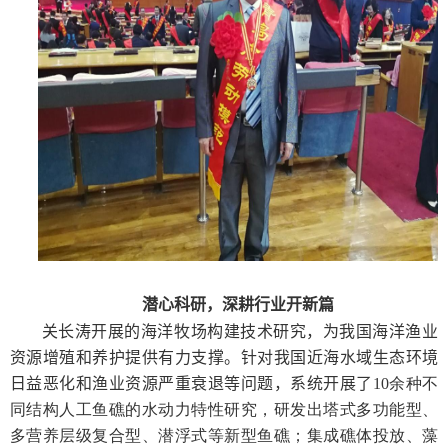
潜心科研
，
深耕行业开新篇
关长涛
开展
的
海洋牧场构建技术研究，为我国海洋渔业
资源增殖和养护提供有力支撑。针对我国近海水域生态环境
日益恶化和渔业资源严重衰退等问题，系统开展了
10
余种不
同结构人工鱼礁的水动力特性研究，研发出塔式多功能型、
多营养层级复合型、潜浮式等新型鱼礁；集成礁体投放、藻