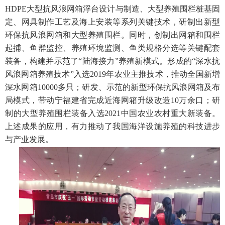
HDPE
大型抗风浪网箱浮台设计与制造、大型养殖围栏桩基固
定、网具制作工艺及海上安装等系列关键技术，研制出新型
环保抗风浪网箱和大型养殖围栏。同时，创制出网箱和围栏
起捕、鱼群监控、养殖环境监测、鱼类规格分选等关键配套
装备，构建并示范了“陆海接力”养殖新模式。形成的“深水抗
风浪网箱养殖技术”入选
2019
年农业主推技术，推动全国新增
深水网箱
10000
多只；研发、示范的新型环保抗风浪网箱及布
局模式，带动宁福建省完成近海网箱升级改造
10
万余口；研
制的大型养殖围栏装备入选
2021
中国农业农村重大新装备。
上述成果的应用，有力推动了我国海洋设施养殖的科技进步
与产业发展。