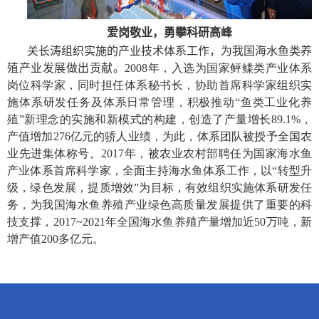
爱岗敬业，
勇攀科研高峰
关长涛
组织实施
的
产业技术体系工作，为我国海水鱼类养
殖产业发展做出贡献。
2008
年，入选为国家鲆鲽类产业体系
岗位科学家，同时担任体系秘书长，协助首席科学家组织实
施体系研发任务及体系日常管理，积极推动“鱼类工业化养
殖”新理念的实施和新模式的构建，创造了产量增长
89.1%
，
产值增加
276
亿元的骄人业绩，为此，体系团队被授予全国农
业先进集体称号。
2017
年，被农业农村部聘任为国家海水鱼
产业体系首席科学家，全面主持海水鱼体系工作，以“转型升
级，绿色发展，提质增效”为目标，有效组织实施体系研发任
务，为我国海水鱼养殖产业绿色高质量发展提供了重要的科
技支撑，
2017~2021
年全国海水鱼养殖产量增加近
50
万吨，新
增产值
200
多亿元。